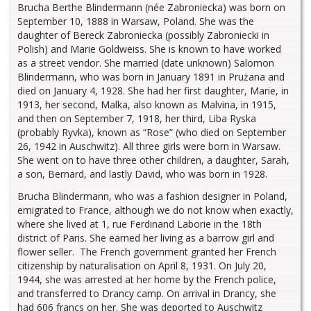
Brucha Berthe Blindermann (née Zabroniecka) was born on
September 10, 1888 in Warsaw, Poland. She was the
daughter of Bereck Zabroniecka (possibly Zabroniecki in
Polish) and Marie Goldweiss. She is known to have worked
as a street vendor. She married (date unknown) Salomon
Blindermann, who was born in January 1891 in Prużana and
died on January 4, 1928. She had her first daughter, Marie, in
1913, her second, Malka, also known as Malvina, in 1915,
and then on September 7, 1918, her third, Liba Ryska
(probably Ryvka), known as “Rose” (who died on September
26, 1942 in Auschwitz). All three girls were born in Warsaw.
She went on to have three other children, a daughter, Sarah,
a son, Bernard, and lastly David, who was born in 1928.
Brucha Blindermann, who was a fashion designer in Poland,
emigrated to France, although we do not know when exactly,
where she lived at 1, rue Ferdinand Laborie in the 18th
district of Paris. She earned her living as a barrow girl and
flower seller. The French government granted her French
citizenship by naturalisation on April 8, 1931. On July 20,
1944, she was arrested at her home by the French police,
and transferred to Drancy camp. On arrival in Drancy, she
had 606 francs on her. She was deported to Auschwitz