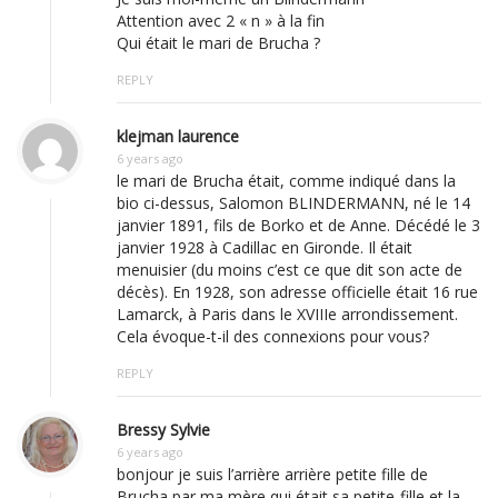
Attention avec 2 « n » à la fin
Qui était le mari de Brucha ?
REPLY
klejman laurence
6 years ago
le mari de Brucha était, comme indiqué dans la
bio ci-dessus, Salomon BLINDERMANN, né le 14
janvier 1891, fils de Borko et de Anne. Décédé le 3
janvier 1928 à Cadillac en Gironde. Il était
menuisier (du moins c’est ce que dit son acte de
décès). En 1928, son adresse officielle était 16 rue
Lamarck, à Paris dans le XVIIIe arrondissement.
Cela évoque-t-il des connexions pour vous?
REPLY
Bressy Sylvie
6 years ago
bonjour je suis l’arrière arrière petite fille de
Brucha par ma mère qui était sa petite-fille et la