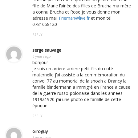
fille de Marie l’aînée des filles de Brucha ma mère
a connu Brucha et Rose je vous donne mon
adresse mail
Frieman@live.fr
et mon tèl
0781658120
REPLY
serge sauvage
6 years ago
bonjour
je suis un arriere-arriere petit fils du coté
maternelle j’ai assisté a la commémoration du
convoi 77 au momorial de la shoah a Drancy la
famille blindermann a immigré en France a cause
de la guerre russo-polonaise dans les années
1919a1920 j’ai une photo de famille de cette
époque
REPLY
Giroguy
5 years ago