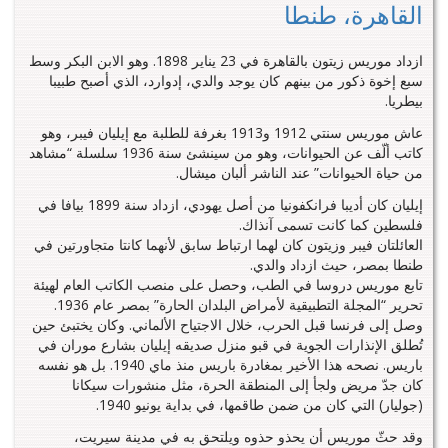
القاهرة، طنطا
ازداد موريس زيتون بالقاهرة في 23 يناير 1898. وهو الابن البكر وسط
سبع إخوة ذكور من بينهم كان يوجد والدي، إدوارد، الذي أصبح طبيبا
بيطريا.
عاش موريس سنتي 1912 و1913 بغرفة للطلبة مع إيليان فيبر، وهو
كاتب ألّف عن الحيوانات، وهو من سينشئ سنة 1936 سلسلة “مشاهد
من حياة الحيوانات” عند الناشر ألبان ميشال.
إيليان كان أديبا فرانكفونيا من أصل يهودي، ازداد سنة 1899 بيافا في
فلسطين كما كانت تسمى آنذاك.
العائلتان فيبر وزيتون كان لهما ارتباط سابق لأنهما كانتا متجاورتين في
طنطا بمصر، حيث ازداد والدي.
تابع موريس دروسا في الطب، وحصل على منصب الكاتب العام لهيئة
تحرير “المجلة التطبيقية لأمراض البلدان الحارة” بمصر عام 1936.
وصل إلى فرنسا قبل الحرب، خلال الاجتياح الألماني. وكان يختبئ حين
تُطلق الإنذارات الجوية في قبو منزل صديقه إيليان بشارع موران في
باريس. نصحه هذا الأخير بمغادرة باريس منذ ماي 1940. بل هو نفسه
كان جدّ مريض ولجأ إلى المنطقة الحرة، مثل منشورات سيكانا
(جوليار) التي كان من ضمن طاقمها، في بداية يونيو 1940.
وقد حثّ موريس أن يحذو حذوه ويلتحق به في مدينة سيريت،