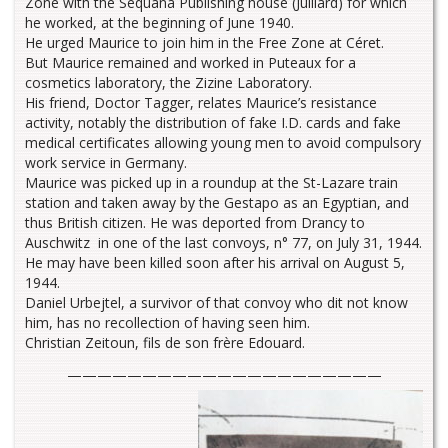
Zone with the Sequana Publishing house (Julliard) for which
he worked, at the beginning of June 1940.
He urged Maurice to join him in the Free Zone at Céret.
But Maurice remained and worked in Puteaux for a
cosmetics laboratory, the Zizine Laboratory.
His friend, Doctor Tagger, relates Maurice’s resistance
activity, notably the distribution of fake I.D. cards and fake
medical certificates allowing young men to avoid compulsory
work service in Germany.
Maurice was picked up in a roundup at the St-Lazare train
station and taken away by the Gestapo as an Egyptian, and
thus British citizen. He was deported from Drancy to
Auschwitz in one of the last convoys, n° 77, on July 31, 1944.
He may have been killed soon after his arrival on August 5,
1944.
Daniel Urbejtel, a survivor of that convoy who dit not know
him, has no recollection of having seen him.
Christian Zeitoun, fils de son frère Edouard.
—————————————————————