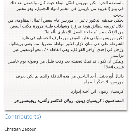
بالمنطقة الحرة. لكن موريس فضّل البقاء حيث كان، واشتغل بعد ذلك
في بيتو (القريبة من باريس) في مختبر لمواد التجميل، وهو مختبر
زيزين.
يحكي صديقه الدكتور تاغير أن موريس قام ببعض أعمال المقاومة، من
خلال توزيعه لبطائق هوية مزوّرة وشهادات طبية مزورة مكّنت البعض
من الإفلات من “مصلحة العمل الإجباري بألمانيا”.
لكن موريس سيُلقى عليه القبض من طرف الجستابو في غارة
للشرطة على حي سان-لازار. اعتُبر مواطنا مصريا، مما يعني بريطانيا،
ورُحل في إحدى أواخر القوافل، وهي القافلة 77، نحو أوشفيتز عبر
درانسي.
ويمكن أن تكون قد تمتْ تصفيته بعد وقت قليل من وصوله يوم خامس
غشت 1944.
دانيال أوربجتيل، أحد الناجين من هذه القافلة والذي لم يكن يعرف
موريس، لا يتذكّر أنه رآه.
كرستيان زيتون، ابن أخيه إدوارد
المساهمون : كريستيان زيتون، رولان فلاكسو وألفريد ريجينسبورجر
Contributor(s)
Christian Zeitoun