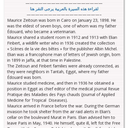
——————————————————
لقراءة هذه السيرة بالعربية يرجى النقر هنا
—————————————————–
Maurice Zeitoun was born in Cairo on January 23, 1898. He
was the eldest of seven boys, one of whom was my father
Édouard, who became a veterinarian.
Maurice shared a student room in 1912 and 1913 with Elian
Finbert, a wildlife writer who in 1936 created the collection
« Scènes de la vie des bêtes » for the publisher Albin Michel.
Elian was a francophone man of letters of Jewish origin, born
in 1899 in Jaffa, at that time in Palestine.
The Zeitoun and Finbert families were already connected, as
they were neighbors in Tantah, Egypt, where my father
Édouard was born.
Maurice studied medicine, and then in 1936 he obtained a
position in Egypt as chief editor of the medical journal Revue
Pratique des Maladies des Pays chauds (Journal of Applied
Medicine for Tropical Diseases).
Maurice arrived in France before the war. During the German
invasion he took shelter from the air raid alerts in Elian’s
cellar on the boulevard Murat in Paris. Elian advised him to
leave Paris in May, 1940. He himself, quite ill, left fot the Free