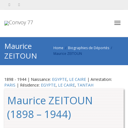
Toggl
Maurice
Home
Biographies de Déportés
ZEITOUN
Maurice ZEITOUN
navig
1898 - 1944 | Naissance:
EGYPTE
,
LE CAIRE
| Arrestation:
PARIS
| Résidence:
EGYPTE
,
LE CAIRE
,
TANTAH
Maurice ZEITOUN
(1898 – 1944)