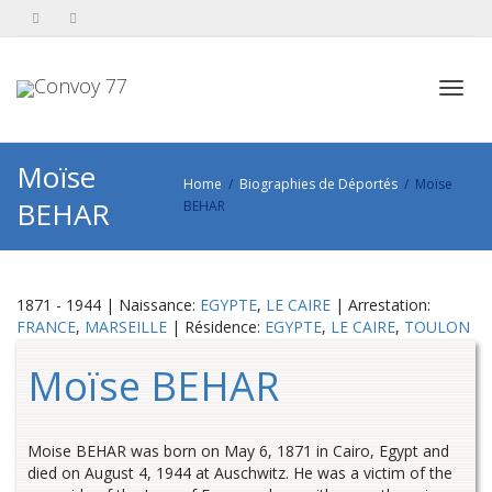
Toggl
Moïse
Home
Biographies de Déportés
Moïse
BEHAR
BEHAR
navig
1871 - 1944 | Naissance:
EGYPTE
,
LE CAIRE
| Arrestation:
FRANCE
,
MARSEILLE
| Résidence:
EGYPTE
,
LE CAIRE
,
TOULON
Moïse BEHAR
Moise BEHAR was born on May 6, 1871 in Cairo, Egypt and
died on August 4, 1944 at Auschwitz. He was a victim of the