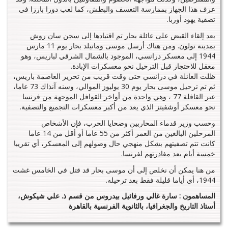
عرف هذا الجهاز بممارسة التعسف والبطش، كما لعب دورا بارزا في
تصفية يهود أوربا.
بعد إلقاء القبض على عائلة بحار تم اقتيادها إلى سجن سان روش
بمدينة تولون. ومن هناك أرسل موسى وماتيلد بحار يوم 11 مارس
1944 إلى معسكر درانسي، الموجود بالشمال الشرقي لباريس، وهو
معقل للاحتجاز قبل الترحيل نحو معسكرات الإبادة.
ظلت العائلة في درانسي حتى وقت قريب من تحرير العاصمة باريس،
ثم تم ترحيل موسى بحار يوم 30 يوليوز الموالي، وسنه آنذاك 73 عاما،
عبر القافلة 77 ، وهي واحدة من أواخر القوافل الموجهة من فرنسا
نحو معسكر أوشفيتز الذي يعد من أكبر معسكرات التجميع والتصفية.
وحسب وزير قدماء المحاربين وضحايا الحرب، فإن الأشخاص
المرحلين البالغين من العمر أكثر من 55 عاما أو أقل من 14 عاما
كانت تتم تصفيتهم بشكل منهجي حال وصولهم إلى المعسكر، أي تقريبا
خمسة أيام بعد مغادرتهم لفرنسا.
من هنا يمكن أن نخلص إلى أن موسى بحار قد قتل في الخامس غشت
1944، أي أياما قليلة فقط بعد ترحيله.
المساهمون : سارة غالي ورفائيل بيدروس من قسم ذ. علي شيكوش،
أستاذ التاريخ والجغرافيا، بالثانوية الفرنسية بالقاهرة