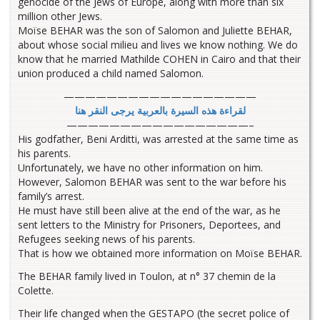
genocide of the Jews of Europe, along with more than six
million other Jews.
Moïse BEHAR was the son of Salomon and Juliette BEHAR,
about whose social milieu and lives we know nothing. We do
know that he married Mathilde COHEN in Cairo and that their
union produced a child named Salomon.
——————————————————
لقراءة هذه السيرة بالعربية يرجى النقر هنا
—————————————————–
His godfather, Beni Arditti, was arrested at the same time as
his parents.
Unfortunately, we have no other information on him.
However, Salomon BEHAR was sent to the war before his
family’s arrest.
He must have still been alive at the end of the war, as he
sent letters to the Ministry for Prisoners, Deportees, and
Refugees seeking news of his parents.
That is how we obtained more information on Moïse BEHAR.
The BEHAR family lived in Toulon, at n° 37 chemin de la
Colette.
Their life changed when the GESTAPO (the secret police of