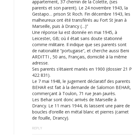
appartement, 37 chemin de la Colette, (ses
parents et son parent). Le 24 novembre 1943, la
Gestapo… prison St Roch. Fin décembre 1943, les
malheureux ont été transférés au Fort St Jean à
Marseille, puis à Drancy (…)”
Une réponse lui est donnée en mai 1945, à
Leicester, GB; où il était sans doute stationné
comme militaire. Il indique que ses parents sont
de nationalité “portugaise”, et cherche aussi Beni
ARDITTI , 50 ans, Français, domicilié à la même
adresse.
Ses parents s’étaient mariés en 1900 (dossier 21 P
422 831).
Le 7 mai 1948, le jugement déclaratif des parents
BEHAR est fait à la demande de Salomon BEHAR,
commerçant à Toulon, 71 rue Jean-Jaurès.
Les Behar sont donc arrivés de Marseille à
Drancy. Le 11 mars 1944, ils laissent une paire de
boucles d’oreille en métal blanc et pierres (carnet
de fouille, Drancy).
REPLY