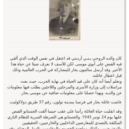
كان والده الروحي بـنـي أرديتي قد اعتقل في نفس الوقت الذي ألقي
فيه القبض على أبوي موسى. لكن للأسف لا نعرف شيئا عن حياة هذا
الأخير. وقد أرسل سالمون بحار للمشاركة في الحرب العالمية وذلك
قبل اعتقال عائلته.
ونعلم أيضا أنه كان على قيد الحياة في نهاية الحرب، حيث بعث
مراسلات إلى وزارة الأسرى والمرحلين واللاجئين يطلب فيها معلومات
عن والديه. وبهذا حصلنا على معلومات ضافية عن موسى بحار.
عاشت عائلة بحار في فرنسا بمدينة تولون، رقم 37 طريق دولاكوليت.
وقد انقلبت حياة العائلة رأسا على عقب حينما ألقت الجستابو القبض
عليها يوم 24 نونبر 1943. والجستابو هي الشرطة السرية للنظام النازي
المكلفة بالتصدي للمعارضين الداخليين والخارجيين، الحقيقيين
والمفترضين، وكذلك مواجهة الخصوم والمقاومين بالدول المحتلة. وقد