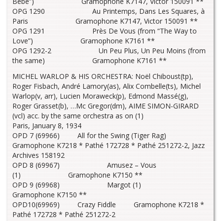
Bébé”) Gramophone K7147, Victor 150091 **
OPG 1290 Au Printemps, Dans Les Squares, à
Paris Gramophone K7147, Victor 150091 **
OPG 1291 Près De Vous (from “The Way to
Love”) Gramophone K7161 **
OPG 1292-2 Un Peu Plus, Un Peu Moins (from
the same) Gramophone K7161 **
MICHEL WARLOP & HIS ORCHESTRA: Noël Chiboust(tp),
Roger Fisbach, André Lamory(as), Alix Combelle(ts), Michel
Warlop(v, arr), Lucien Moraweck(p), Edmond Massé(g),
Roger Grasset(b), …Mc Gregor(dm), AIME SIMON-GIRARD
(vcl) acc. by the same orchestra as on (1)
Paris, January 8, 1934
OPD 7 (69966) All for the Swing (Tiger Rag)
Gramophone K7218 * Pathé 172728 * Pathé 251272-2, Jazz
Archives 158192
OPD 8 (69967) Amusez – Vous
(1) Gramophone K7150 **
OPD 9 (69968) Margot (1)
Gramophone K7150 **
OPD10(69969) Crazy Fiddle Gramophone K7218 *
Pathé 172728 * Pathé 251272-2