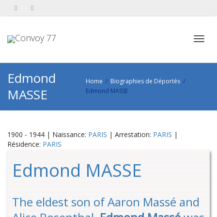
Toggl
Edmond
Home
Biographies de Déportés
MASSE
Edmond MASSE
navig
1900 - 1944 | Naissance:
PARIS
| Arrestation:
PARIS
|
Résidence:
PARIS
Edmond MASSE
The eldest son of Aaron Massé and