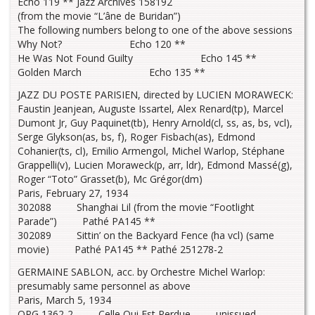
Echo 119 ** Jazz Archives 158192
(from the movie “L’âne de Buridan”)
The following numbers belong to one of the above sessions
Why Not? Echo 120 **
He Was Not Found Guilty Echo 145 **
Golden March Echo 135 **
JAZZ DU POSTE PARISIEN, directed by LUCIEN MORAWECK:
Faustin Jeanjean, Auguste Issartel, Alex Renard(tp), Marcel
Dumont Jr, Guy Paquinet(tb), Henry Arnold(cl, ss, as, bs, vcl),
Serge Glykson(as, bs, f), Roger Fisbach(as), Edmond
Cohanier(ts, cl), Emilio Armengol, Michel Warlop, Stéphane
Grappelli(v), Lucien Moraweck(p, arr, ldr), Edmond Massé(g),
Roger “Toto” Grasset(b), Mc Grégor(dm)
Paris, February 27, 1934
302088 Shanghai Lil (from the movie “Footlight
Parade”) Pathé PA145 **
302089 Sittin’ on the Backyard Fence (ha vcl) (same
movie) Pathé PA145 ** Pathé 251278-2
GERMAINE SABLON, acc. by Orchestre Michel Warlop:
presumably same personnel as above
Paris, March 5, 1934
OPG 1362-2 Celle Qui Est Perdue unissued