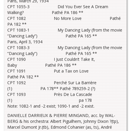
Paris, March 29, 1934
CPT 1055-3 Did You Ever See A Dream
Walking? Pathé PA 186 **
CPT 1082 No More Love Pathé
PA 182 **
CPT 1083-1 My Dancing Lady (from the movie
“Dancing Lady”) Pathé PA 165 **
Paris, April 3, 1934
CPT 1083-3 My Dancing Lady (from the movie
“Dancing Lady”) Pathé PA 165 **
CPT 1090 I Just Couldn’t Take It,
Baby Pathé PA 186 **
CPT 1091 Put a Tax on Love
Pathé PA 182 **
CPT 1092 Perché Sur La Barrière
(1) PA 178** Pathé 789259-2 (?)
CPT 1093 Près De La Cascade
(1) pa 178
Note: 1082-1 and -2 exist; 1090-1 and -2 exist.
DANIELLE DARRIEUX & PIERRE MINGAND, acc. by WAL-
BERG & his orchestra: Albert Piguilhem, Johnny Dixon ?(tp),
Marcel Dumont Jr.(tb), Edmond Cohanier (as, ts), André