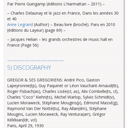
Par Pierre Guingamp (éditions L’Harmattan – 2011) –
– Charles Delaunay et le jazz en France, Dans les années 30
et 40
Anne Legrand
(Author) – Beau livre (broché). Paru en 2010
(éditions du Layeur) (page 69) –
– Jacques Helian – les grands orchestres de music hall en
France (Page 56)
——————————
5) DISCOGRAPHY
GREGOR & SES GREGORIENS: André Pico, Gaston
Lapeyronnie(tp), Guy Paquinet or Léon Vauchant-Arnaud(tb),
Roger Fisbach(as), Charles Lisée(cl, as), Alix Combelle(ts, cl),
Charles “Coco” Kiehn(ts), Michel Warlop, Sylvio Schmidt(v),
Lucien Moraweck, Stéphane Mougins(p), Edmond Massé(g),
Raymond Van Der Notté(tu), Ray Allan(dm), Stéphane
Mougins, Lucien Moraweck, Ray Ventura(arr), Grégor
Kélékian(ldr, vcl)
Paris, April 29, 1930