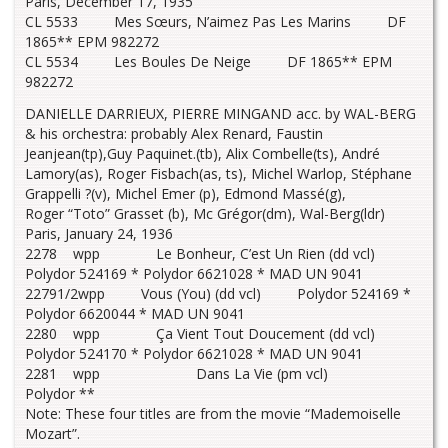
Paris, December 17, 1935
CL 5533 Mes Sœurs, N’aimez Pas Les Marins DF
1865** EPM 982272
CL 5534 Les Boules De Neige DF 1865** EPM
982272
DANIELLE DARRIEUX, PIERRE MINGAND acc. by WAL-BERG
& his orchestra: probably Alex Renard, Faustin
Jeanjean(tp),Guy Paquinet.(tb), Alix Combelle(ts), André
Lamory(as), Roger Fisbach(as, ts), Michel Warlop, Stéphane
Grappelli ?(v), Michel Emer (p), Edmond Massé(g),
Roger “Toto” Grasset (b), Mc Grégor(dm), Wal-Berg(ldr)
Paris, January 24, 1936
2278 wpp Le Bonheur, C’est Un Rien (dd vcl)
Polydor 524169 * Polydor 6621028 * MAD UN 9041
22791/2wpp Vous (You) (dd vcl) Polydor 524169 *
Polydor 6620044 * MAD UN 9041
2280 wpp Ça Vient Tout Doucement (dd vcl)
Polydor 524170 * Polydor 6621028 * MAD UN 9041
2281 wpp Dans La Vie (pm vcl)
Polydor **
Note: These four titles are from the movie “Mademoiselle
Mozart”.