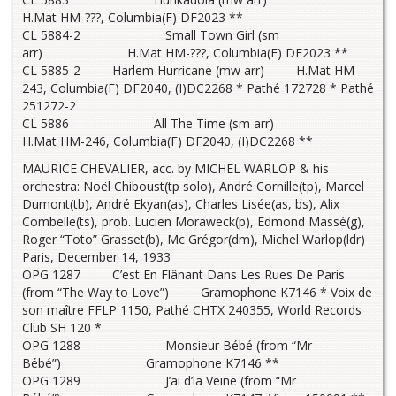
H.Mat HM-???, Columbia(F) DF2023 **
CL 5884-2 Small Town Girl (sm
arr) H.Mat HM-???, Columbia(F) DF2023 **
CL 5885-2 Harlem Hurricane (mw arr) H.Mat HM-
243, Columbia(F) DF2040, (I)DC2268 * Pathé 172728 * Pathé
251272-2
CL 5886 All The Time (sm arr)
H.Mat HM-246, Columbia(F) DF2040, (I)DC2268 **
MAURICE CHEVALIER, acc. by MICHEL WARLOP & his
orchestra: Noël Chiboust(tp solo), André Cornille(tp), Marcel
Dumont(tb), André Ekyan(as), Charles Lisée(as, bs), Alix
Combelle(ts), prob. Lucien Moraweck(p), Edmond Massé(g),
Roger “Toto” Grasset(b), Mc Grégor(dm), Michel Warlop(ldr)
Paris, December 14, 1933
OPG 1287 C’est En Flânant Dans Les Rues De Paris
(from “The Way to Love”) Gramophone K7146 * Voix de
son maître FFLP 1150, Pathé CHTX 240355, World Records
Club SH 120 *
OPG 1288 Monsieur Bébé (from “Mr
Bébé”) Gramophone K7146 **
OPG 1289 J’ai d’la Veine (from “Mr