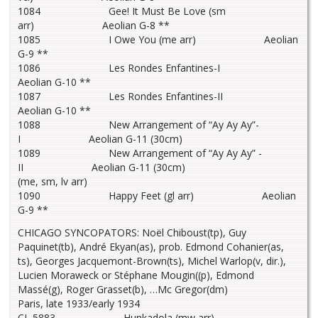
1084 Gee! It Must Be Love (sm
arr) Aeolian G-8 **
1085 I Owe You (me arr) Aeolian
G-9 **
1086 Les Rondes Enfantines-I
Aeolian G-10 **
1087 Les Rondes Enfantines-II
Aeolian G-10 **
1088 New Arrangement of “Ay Ay Ay”-
I Aeolian G-11 (30cm)
1089 New Arrangement of “Ay Ay Ay” -
II Aeolian G-11 (30cm)
(me, sm, lv arr)
1090 Happy Feet (gl arr) Aeolian
G-9 **
CHICAGO SYNCOPATORS: Noël Chiboust(tp), Guy
Paquinet(tb), André Ekyan(as), prob. Edmond Cohanier(as,
ts), Georges Jacquemont-Brown(ts), Michel Warlop(v, dir.),
Lucien Moraweck or Stéphane Mougin((p), Edmond
Massé(g), Roger Grasset(b), …Mc Gregor(dm)
Paris, late 1933/early 1934
CL 5883 Hunkadola (mw arr)