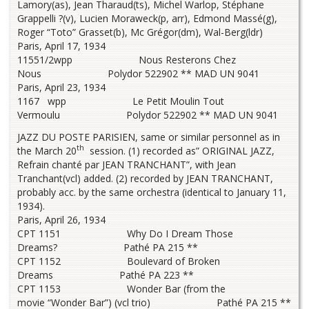
Lamory(as), Jean Tharaud(ts), Michel Warlop, Stéphane
Grappelli ?(v), Lucien Moraweck(p, arr), Edmond Massé(g),
Roger “Toto” Grasset(b), Mc Grégor(dm), Wal-Berg(ldr)
Paris, April 17, 1934
11551/2wpp Nous Resterons Chez
Nous Polydor 522902 ** MAD UN 9041
Paris, April 23, 1934
1167 wpp Le Petit Moulin Tout
Vermoulu Polydor 522902 ** MAD UN 9041
JAZZ DU POSTE PARISIEN, same or similar personnel as in
th
the March 20
session. (1) recorded as” ORIGINAL JAZZ,
Refrain chanté par JEAN TRANCHANT”, with Jean
Tranchant(vcl) added. (2) recorded by JEAN TRANCHANT,
probably acc. by the same orchestra (identical to January 11,
1934).
Paris, April 26, 1934
CPT 1151 Why Do I Dream Those
Dreams? Pathé PA 215 **
CPT 1152 Boulevard of Broken
Dreams Pathé PA 223 **
CPT 1153 Wonder Bar (from the
movie “Wonder Bar”) (vcl trio) Pathé PA 215 **