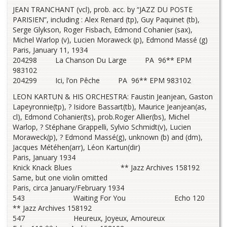
JEAN TRANCHANT (vcl), prob. acc. by “JAZZ DU POSTE
PARISIEN”, including : Alex Renard (tp), Guy Paquinet (tb),
Serge Glykson, Roger Fisbach, Edmond Cohanier (sax),
Michel Warlop (v), Lucien Moraweck (p), Edmond Massé (g)
Paris, January 11, 1934
204298 La Chanson Du Large PA 96** EPM
983102
204299 Ici, l’on Pêche PA 96** EPM 983102
LEON KARTUN & HIS ORCHESTRA: Faustin Jeanjean, Gaston
Lapeyronnie(tp), ? Isidore Bassart(tb), Maurice Jeanjean(as,
cl), Edmond Cohanier(ts), prob.Roger Allier(bs), Michel
Warlop, ? Stéphane Grappelli, Sylvio Schmidt(v), Lucien
Moraweck(p), ? Edmond Massé(g), unknown (b) and (dm),
Jacques Météhen(arr), Léon Kartun(dir)
Paris, January 1934
Knick Knack Blues ** Jazz Archives 158192
Same, but one violin omitted
Paris, circa January/February 1934
543 Waiting For You Echo 120
** Jazz Archives 158192
547 Heureux, Joyeux, Amoureux