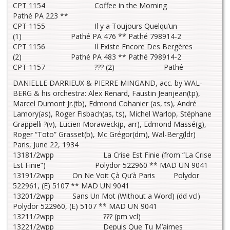
CPT 1154 Coffee in the Morning
Pathé PA 223 **
CPT 1155 Il y a Toujours Quelqu’un
(1) Pathé PA 476 ** Pathé 798914-2
CPT 1156 Il Existe Encore Des Bergères
(2) Pathé PA 483 ** Pathé 798914-2
CPT 1157 ??? (2) Pathé
DANIELLE DARRIEUX & PIERRE MINGAND, acc. by WAL-
BERG & his orchestra: Alex Renard, Faustin Jeanjean(tp),
Marcel Dumont Jr.(tb), Edmond Cohanier (as, ts), André
Lamory(as), Roger Fisbach(as, ts), Michel Warlop, Stéphane
Grappelli ?(v), Lucien Moraweck(p, arr), Edmond Massé(g),
Roger “Toto” Grasset(b), Mc Grégor(dm), Wal-Berg(ldr)
Paris, June 22, 1934
13181/2wpp La Crise Est Finie (from “La Crise
Est Finie”) Polydor 522960 ** MAD UN 9041
13191/2wpp On Ne Voit Çà Qu’à Paris Polydor
522961, (E) 5107 ** MAD UN 9041
13201/2wpp Sans Un Mot (Without a Word) (dd vcl)
Polydor 522960, (E) 5107 ** MAD UN 9041
13211/2wpp ??? (pm vcl)
13221/2wpp Depuis Que Tu M’aimes