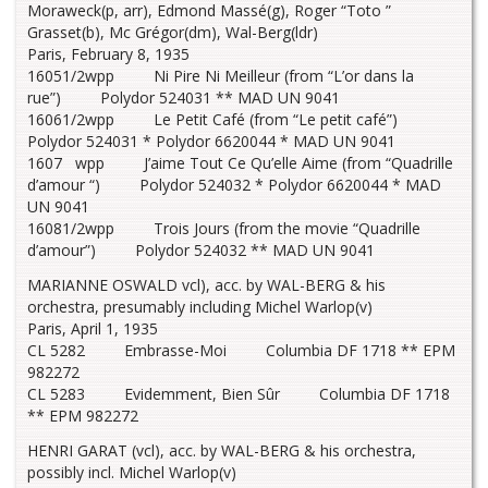
Moraweck(p, arr), Edmond Massé(g), Roger “Toto ”
Grasset(b), Mc Grégor(dm), Wal-Berg(ldr)
Paris, February 8, 1935
16051/2wpp Ni Pire Ni Meilleur (from “L’or dans la
rue”) Polydor 524031 ** MAD UN 9041
16061/2wpp Le Petit Café (from “Le petit café”)
Polydor 524031 * Polydor 6620044 * MAD UN 9041
1607 wpp J’aime Tout Ce Qu’elle Aime (from “Quadrille
d’amour “) Polydor 524032 * Polydor 6620044 * MAD
UN 9041
16081/2wpp Trois Jours (from the movie “Quadrille
d’amour”) Polydor 524032 ** MAD UN 9041
MARIANNE OSWALD vcl), acc. by WAL-BERG & his
orchestra, presumably including Michel Warlop(v)
Paris, April 1, 1935
CL 5282 Embrasse-Moi Columbia DF 1718 ** EPM
982272
CL 5283 Evidemment, Bien Sûr Columbia DF 1718
** EPM 982272
HENRI GARAT (vcl), acc. by WAL-BERG & his orchestra,
possibly incl. Michel Warlop(v)