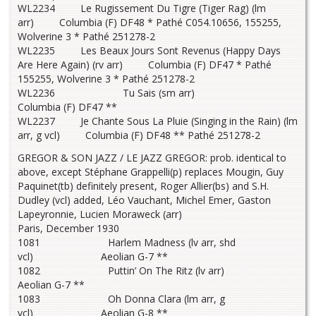
WL2234 Le Rugissement Du Tigre (Tiger Rag) (lm
arr) Columbia (F) DF48 * Pathé C054.10656, 155255,
Wolverine 3 * Pathé 251278-2
WL2235 Les Beaux Jours Sont Revenus (Happy Days
Are Here Again) (rv arr) Columbia (F) DF47 * Pathé
155255, Wolverine 3 * Pathé 251278-2
WL2236 Tu Sais (sm arr)
Columbia (F) DF47 **
WL2237 Je Chante Sous La Pluie (Singing in the Rain) (lm
arr, g vcl) Columbia (F) DF48 ** Pathé 251278-2
GREGOR & SON JAZZ / LE JAZZ GREGOR: prob. identical to
above, except Stéphane Grappelli(p) replaces Mougin, Guy
Paquinet(tb) definitely present, Roger Allier(bs) and S.H.
Dudley (vcl) added, Léo Vauchant, Michel Emer, Gaston
Lapeyronnie, Lucien Moraweck (arr)
Paris, December 1930
1081 Harlem Madness (lv arr, shd
vcl) Aeolian G-7 **
1082 Puttin’ On The Ritz (lv arr)
Aeolian G-7 **
1083 Oh Donna Clara (lm arr, g
vcl) Aeolian G-8 **