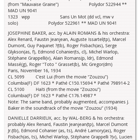
(from “Mauvaise Graine”) Polydor 522944 **
MAD UN 9041
1323 wpp Sans Un Mot (dd vcl, mw v
solo) Polydor 522961 ** MAD UN 9041
JOSEPHINE BAKER, acc. by ALAIN ROMANS & his orchestra:
Alex Renard, Faustin Jeanjean, Auguste Issartel(tp), Marcel
Dumont, Guy Paquinet ?(tb), Roger Fisbach(as), Serge
Glykson(as, f), Edmond Cohanier(ts, cl), Michel Warlop,
Stéphane Grappelli(v), Alain Romans(p, ldr), Edmond
Massé(g), Roger “Toto ” Grasset(b), Mc Gregor(dm)
Paris, November 16, 1934
CL 5099 C’est Lui (from the movie “Zouzou”)
Columbia(F) DF 1623 * Pathé C150.15694 * Pathé 798914-2
CL 5100 Haïti (from the movie “Zouzou”)
Columbia(F) DF 1623 * Pathé C176.14987 *
Note: The same band, probably augmented, accompanies J.
Baker in the soundtrack of the movie “Zouzou” (1934)
DANIELLE DARRIEUX, acc. by WAL-BERG & his orchestra:
probably Alex Renard, Faustin Jeanjean(tp), Marcel Dumont
Jr.(tb), Edmond Cohanier (as, ts), André Lamory(as), Roger
Fisbach(as, ts), Michel Warlop, Stéphane Grappelli ?(v), Lucien