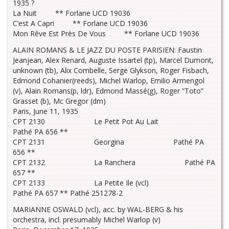
1935 ?
La Nuit ** Forlane UCD 19036
C’est A Capri ** Forlane UCD 19036
Mon Rêve Est Près De Vous ** Forlane UCD 19036
ALAIN ROMANS & LE JAZZ DU POSTE PARISIEN: Faustin
Jeanjean, Alex Renard, Auguste Issartel (tp), Marcel Dumont,
unknown (tb), Alix Combelle, Serge Glykson, Roger Fisbach,
Edmond Cohanier(reeds), Michel Warlop, Emilio Armengol
(v), Alain Romans(p, ldr), Edmond Massé(g), Roger “Toto”
Grasset (b), Mc Gregor (dm)
Paris, June 11, 1935
CPT 2130 Le Petit Pot Au Lait
Pathé PA 656 **
CPT 2131 Georgina Pathé PA
656 **
CPT 2132 La Ranchera Pathé PA
657 **
CPT 2133 La Petite Ile (vcl)
Pathé PA 657 ** Pathé 251278-2
MARIANNE OSWALD (vcl), acc. by WAL-BERG & his
orchestra, incl. presumably Michel Warlop (v)