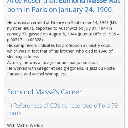
Alice Rosenthal,
Edmond Massé
was
born in Paris on January 24, 1900.
He was incarcerated at Drancy on September 14, 1943 (I.D.
number 4901), deported to Auschwitz on July 31, 1944 in
convoy 77, gassed on August 5, 1944 (Journal Officiel 1995 –
p 00517 – p 00528).
His camp record indicates his profession as pastry cook,
which was in fact that of his brother, who died in 1940 of
sleeping sickness.
Actually, he was a jazz guitar and banjo musician.
He worked with Grégor et ses grégoriens, le Jazz du Poste
Parisien, and Michel Warlop, etc…
Edmond Massé’s Career
1) References of CD’s re-recorded off old 78
rpm’s
With Michel Warlop