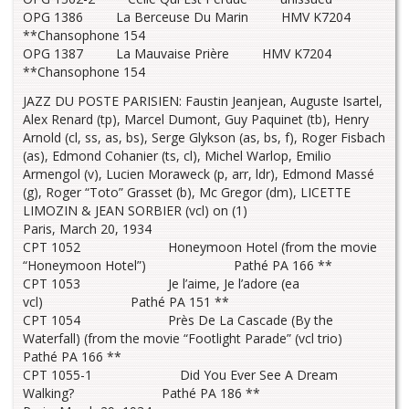
OPG 1386 La Berceuse Du Marin HMV K7204
**Chansophone 154
OPG 1387 La Mauvaise Prière HMV K7204
**Chansophone 154
JAZZ DU POSTE PARISIEN: Faustin Jeanjean, Auguste Isartel,
Alex Renard (tp), Marcel Dumont, Guy Paquinet (tb), Henry
Arnold (cl, ss, as, bs), Serge Glykson (as, bs, f), Roger Fisbach
(as), Edmond Cohanier (ts, cl), Michel Warlop, Emilio
Armengol (v), Lucien Moraweck (p, arr, ldr), Edmond Massé
(g), Roger “Toto” Grasset (b), Mc Gregor (dm), LICETTE
LIMOZIN & JEAN SORBIER (vcl) on (1)
Paris, March 20, 1934
CPT 1052 Honeymoon Hotel (from the movie
“Honeymoon Hotel”) Pathé PA 166 **
CPT 1053 Je l’aime, Je l’adore (ea
vcl) Pathé PA 151 **
CPT 1054 Près De La Cascade (By the
Waterfall) (from the movie “Footlight Parade” (vcl trio)
Pathé PA 166 **
CPT 1055-1 Did You Ever See A Dream
Walking? Pathé PA 186 **